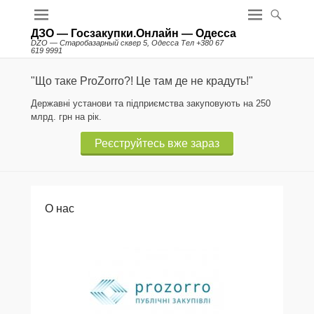
ДЗО — Госзакупки.Онлайн — Одесса
DZO — Старобазарный сквер 5, Одесса Тел +380 67
619 9991
"Що таке ProZorro?! Це там де не крадуть!"
Державні установи та підприємства закуповують на 250
млрд. грн на рік.
Реєструйтесь вже зараз
О нас