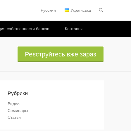
Русский
Українська
Основное меню
Перейти к содержимому
ия собственности банков
Контакты
Реєструйтесь вже зараз
Рубрики
Видео
Семинары
Статьи