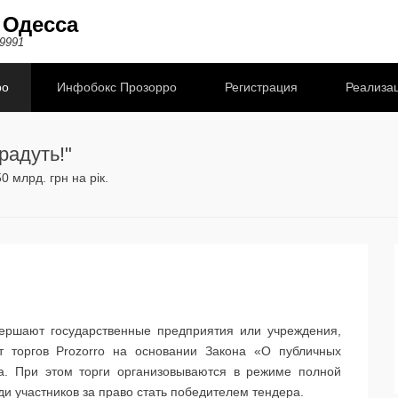
 Одесса
9991
ро
Инфобокс Прозорро
Регистрация
Реализац
радуть!"
 млрд. грн на рік.
овершают государственные предприятия или учреждения,
т торгов Prozorro на основании Закона «О публичных
да. При этом торги организовываются в режиме полной
ди участников за право стать победителем тендера.