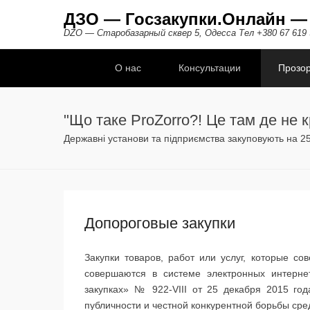
ДЗО — Госзакупки.Онлайн —
DZO — Старобазарный сквер 5, Одесса Тел +380 67 619 
Дополнительное меню
О нас
Консультации
Прозо
"Що таке ProZorro?! Це там де не к
Державні установи та підприємства закуповують на 250
Допороговые закупки
Закупки товаров, работ или услуг, которые с
совершаются в системе электронных интерне
закупках» № 922-VIII от 25 декабря 2015 го
публичности и честной конкурентной борьбы сре